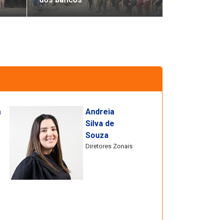
ACT - ITAÚ - 2015/2016
ACT Itaú - 2016/2018
ACT - ITAÚ - 2015/2016
CCT - PLR 2016/2018
a
Andreia
Silva de
CCT - FINANCIÁRIOS -
Souza
2015
Diretores Zonais
a
CCT - 2015 - 2016
CCT - FINANCIÁRIOS -
2015