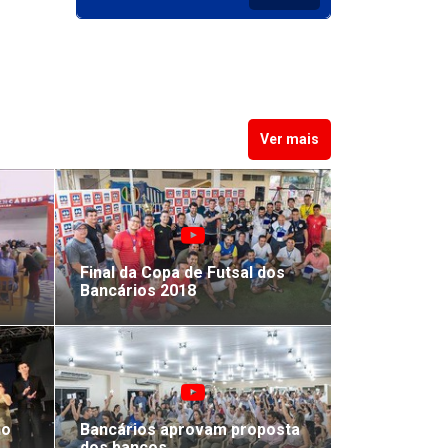
FINANCEIRA
BV Financeira - PR
2017/2
ACT ITAÚ PLR
Ver mais
2017/2018
ACT PLR 2017-2018
CCT 2016/2018
Final da Copa de Futsal dos
Bancários 2018
CCT PLR -2016-2018
CCT 2016/2018
no
Bancários aprovam proposta
CCT 2016/2018
dos bancos