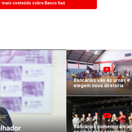
 mais conteúdo sobre Banco Itaú
Bancários vão às urnas e
elegem nova diretoria
Bancários comemoram a
lhador
positivo para categoria