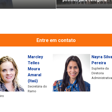
Entre em contato
Marcley
Nayra Silv
Telles
Pereira
Moura
Suplente da
Diretoria
Amaral
Administrativ
(Itaú)
Secretária do
Ramo
iro