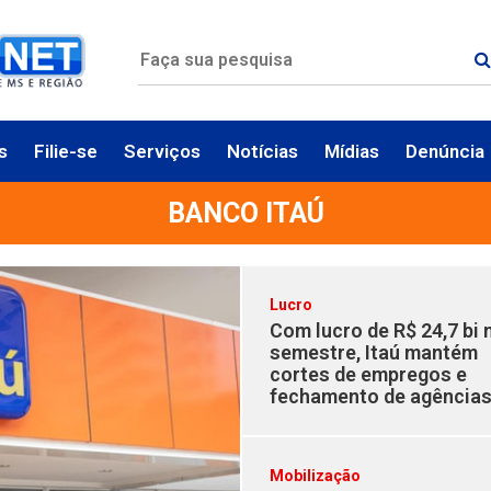
s
Filie-se
Serviços
Notícias
Mídias
Denúncia
BANCO ITAÚ
Lucro
Com lucro de R$ 24,7 bi 
semestre, Itaú mantém
cortes de empregos e
fechamento de agência
Mobilização