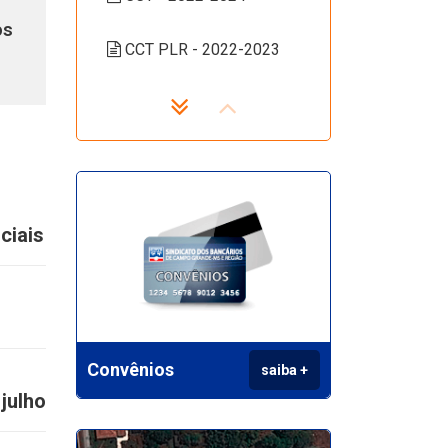
os
CCT PLR - 2022-2023
CCT 2022/2024
CCT Aditiva - 2022/2024
CCT Gratificação
ciais
CCT - Retificadora
CCT PLR 2020
Convênios
saiba +
CCT Data-base
2020/2022
julho