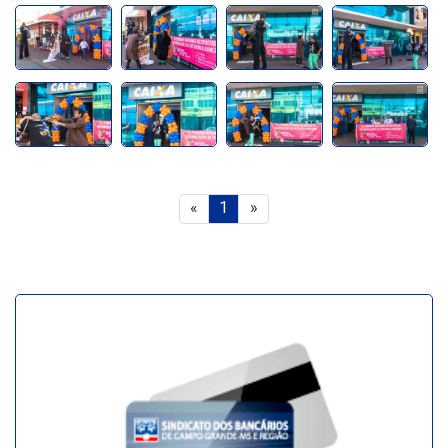
«
1
»