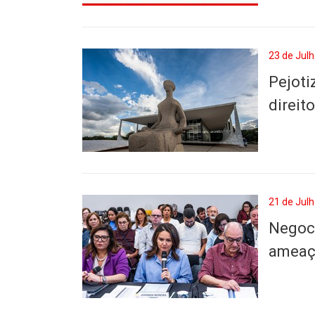
23 de Julh
Pejoti
direit
21 de Julh
Negoci
ameaç