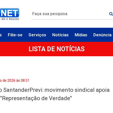
s
Filie-se
Serviços
Notícias
Mídias
Denúncia
LISTA DE NOTÍCIAS
o de 2026 às 08:51
o SantanderPrevi: movimento sindical apoia
"Representação de Verdade"