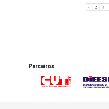
«
2
3
Parceiros