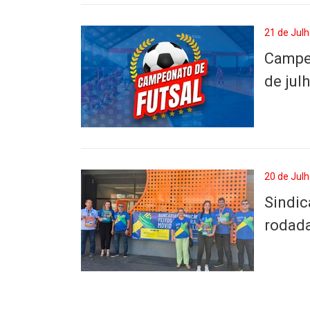
21 de Julh
Campeo
de jul
20 de Julh
Sindic
rodada